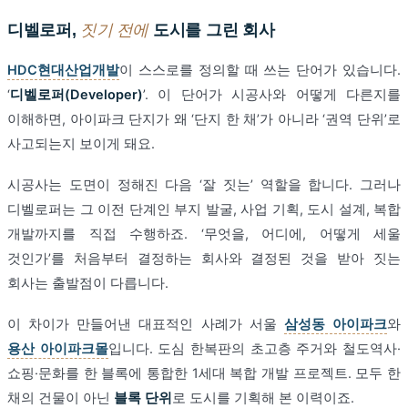
디벨로퍼,
짓기 전에
도시를 그린 회사
HDC현대산업개발
이 스스로를 정의할 때 쓰는 단어가 있습니다.
‘
디벨로퍼(Developer)
’. 이 단어가 시공사와 어떻게 다른지를
이해하면, 아이파크 단지가 왜 ‘단지 한 채’가 아니라 ‘권역 단위’로
사고되는지 보이게 돼요.
시공사는 도면이 정해진 다음 ‘잘 짓는’ 역할을 합니다. 그러나
디벨로퍼는 그 이전 단계인 부지 발굴, 사업 기획, 도시 설계, 복합
개발까지를 직접 수행하죠. ‘무엇을, 어디에, 어떻게 세울
것인가’를 처음부터 결정하는 회사와 결정된 것을 받아 짓는
회사는 출발점이 다릅니다.
이 차이가 만들어낸 대표적인 사례가 서울
삼성동 아이파크
와
용산 아이파크몰
입니다. 도심 한복판의 초고층 주거와 철도역사·
쇼핑·문화를 한 블록에 통합한 1세대 복합 개발 프로젝트. 모두 한
채의 건물이 아닌
블록 단위
로 도시를 기획해 본 이력이죠.