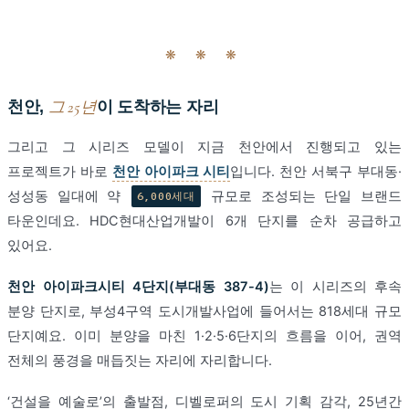
❋ ❋ ❋
천안,
그 25년
이 도착하는 자리
그리고 그 시리즈 모델이 지금 천안에서 진행되고 있는
프로젝트가 바로
천안 아이파크 시티
입니다. 천안 서북구 부대동·
성성동 일대에 약
규모로 조성되는 단일 브랜드
6,000세대
타운인데요. HDC현대산업개발이 6개 단지를 순차 공급하고
있어요.
천안 아이파크시티 4단지(부대동 387-4)
는 이 시리즈의 후속
분양 단지로, 부성4구역 도시개발사업에 들어서는 818세대 규모
단지예요. 이미 분양을 마친 1·2·5·6단지의 흐름을 이어, 권역
전체의 풍경을 매듭짓는 자리에 자리합니다.
‘건설을 예술로’의 출발점, 디벨로퍼의 도시 기획 감각, 25년간