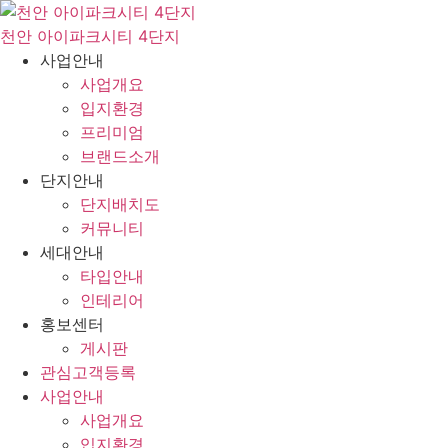
콘
텐
천안 아이파크시티 4단지
츠
사업안내
로
사업개요
건
입지환경
너
프리미엄
뛰
브랜드소개
기
단지안내
단지배치도
커뮤니티
세대안내
타입안내
인테리어
홍보센터
게시판
관심고객등록
사업안내
사업개요
입지환경