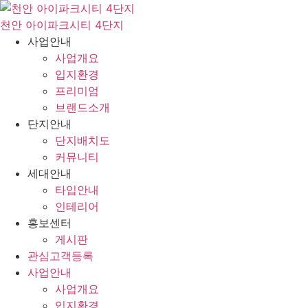
콘
텐
천안 아이파크시티 4단지
츠
사업안내
로
사업개요
건
입지환경
너
프리미엄
뛰
브랜드소개
기
단지안내
단지배치도
커뮤니티
세대안내
타입안내
인테리어
홍보센터
게시판
관심고객등록
사업안내
사업개요
입지환경