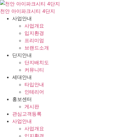
콘
텐
천안 아이파크시티 4단지
츠
사업안내
로
사업개요
건
입지환경
너
프리미엄
뛰
브랜드소개
기
단지안내
단지배치도
커뮤니티
세대안내
타입안내
인테리어
홍보센터
게시판
관심고객등록
사업안내
사업개요
입지환경