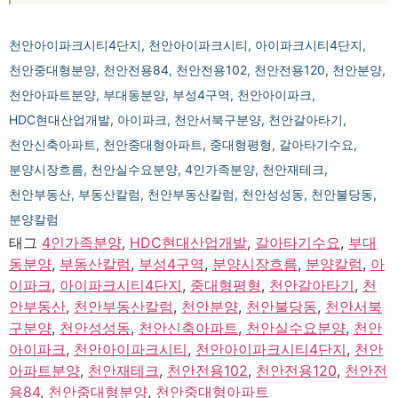
천안아이파크시티4단지, 천안아이파크시티, 아이파크시티4단지,
천안중대형분양, 천안전용84, 천안전용102, 천안전용120, 천안분양,
천안아파트분양, 부대동분양, 부성4구역, 천안아이파크,
HDC현대산업개발, 아이파크, 천안서북구분양, 천안갈아타기,
천안신축아파트, 천안중대형아파트, 중대형평형, 갈아타기수요,
분양시장흐름, 천안실수요분양, 4인가족분양, 천안재테크,
천안부동산, 부동산칼럼, 천안부동산칼럼, 천안성성동, 천안불당동,
분양칼럼
태그
4인가족분양
,
HDC현대산업개발
,
갈아타기수요
,
부대
동분양
,
부동산칼럼
,
부성4구역
,
분양시장흐름
,
분양칼럼
,
아
이파크
,
아이파크시티4단지
,
중대형평형
,
천안갈아타기
,
천
안부동산
,
천안부동산칼럼
,
천안분양
,
천안불당동
,
천안서북
구분양
,
천안성성동
,
천안신축아파트
,
천안실수요분양
,
천안
아이파크
,
천안아이파크시티
,
천안아이파크시티4단지
,
천안
아파트분양
,
천안재테크
,
천안전용102
,
천안전용120
,
천안전
용84
,
천안중대형분양
,
천안중대형아파트